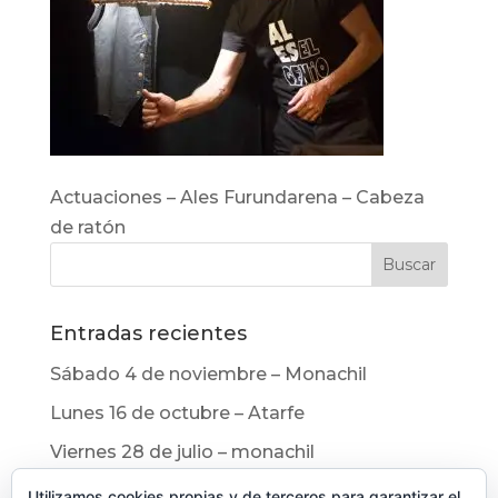
Actuaciones – Ales Furundarena – Cabeza
de ratón
Entradas recientes
Sábado 4 de noviembre – Monachil
Lunes 16 de octubre – Atarfe
Viernes 28 de julio – monachil
Viernes 7 de julio – Albolote
Utilizamos cookies propias y de terceros para garantizar el